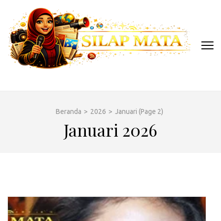
Lompat
ke
konten
(Tekan
Enter)
SILAP MATA
Berita Artis Gosip Terkini
Beranda
>
2026
>
Januari
(Page 2)
Januari 2026