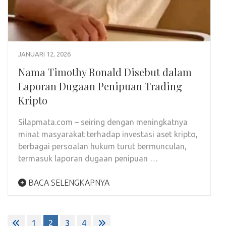
JANUARI 12, 2026
Nama Timothy Ronald Disebut dalam
Laporan Dugaan Penipuan Trading
Kripto
Silapmata.com – seiring dengan meningkatnya
minat masyarakat terhadap investasi aset kripto,
berbagai persoalan hukum turut bermunculan,
termasuk laporan dugaan penipuan …
BACA SELENGKAPNYA
Paginasi
1
2
3
4