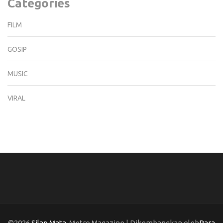
Categories
FILM
GOSIP
MUSIC
VIRAL
©2026
Silap Mata
. Metro Magazine | Dikembangkan oleh
Rara