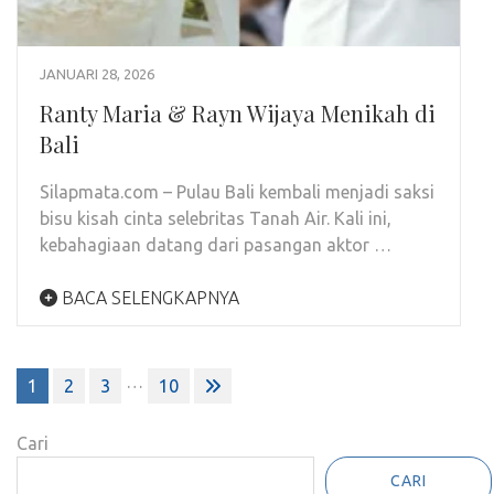
JANUARI 28, 2026
Ranty Maria & Rayn Wijaya Menikah di
Bali
Silapmata.com – Pulau Bali kembali menjadi saksi
bisu kisah cinta selebritas Tanah Air. Kali ini,
kebahagiaan datang dari pasangan aktor …
BACA SELENGKAPNYA
Paginasi
…
1
2
3
10
pos
Cari
CARI