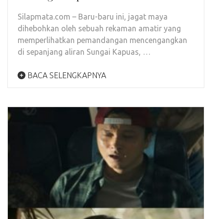
Silapmata.com – Baru-baru ini, jagat maya
dihebohkan oleh sebuah rekaman amatir yang
memperlihatkan pemandangan mencengangkan
di sepanjang aliran Sungai Kapuas, …
BACA SELENGKAPNYA