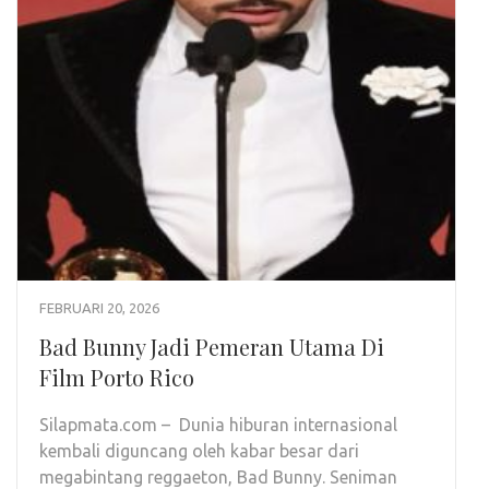
FEBRUARI 20, 2026
Bad Bunny Jadi Pemeran Utama Di
Film Porto Rico
Silapmata.com – Dunia hiburan internasional
kembali diguncang oleh kabar besar dari
megabintang reggaeton, Bad Bunny. Seniman