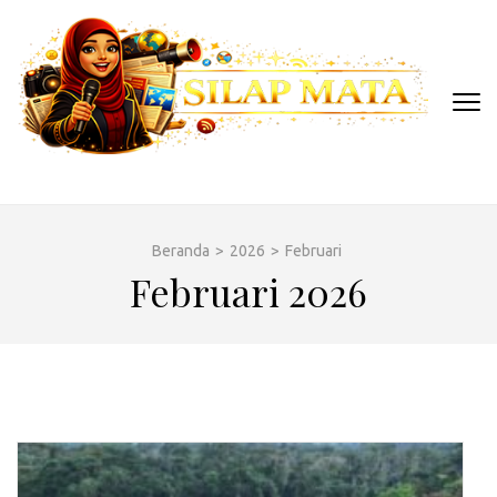
Lompat
ke
konten
(Tekan
Enter)
SILAP MATA
Berita Artis Gosip Terkini
Beranda
>
2026
>
Februari
Februari 2026