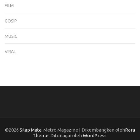
FILM
GOSIP
MUSIC
VIRAL
©2026
Silap Mata
. Metro Magazine | Dikembangkan oleh
Rara
Theme
. Ditenagai oleh
WordPress
.