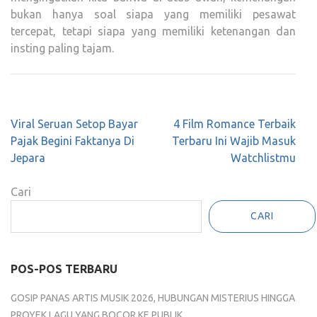
bukan hanya soal siapa yang memiliki pesawat
tercepat, tetapi siapa yang memiliki ketenangan dan
insting paling tajam.
Navigasi
Viral Seruan Setop Bayar
4 Film Romance Terbaik
pos
Pajak Begini Faktanya Di
Terbaru Ini Wajib Masuk
Jepara
Watchlistmu
Cari
CARI
POS-POS TERBARU
GOSIP PANAS ARTIS MUSIK 2026, HUBUNGAN MISTERIUS HINGGA
PROYEK LAGU YANG BOCOR KE PUBLIK