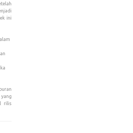
telah
enjadi
k ini
dalam
kan
ika
buran
 yang
rilis