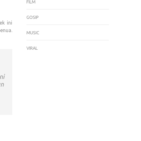
FILM
GOSIP
k ini
benua.
MUSIC
VIRAL
ni
an