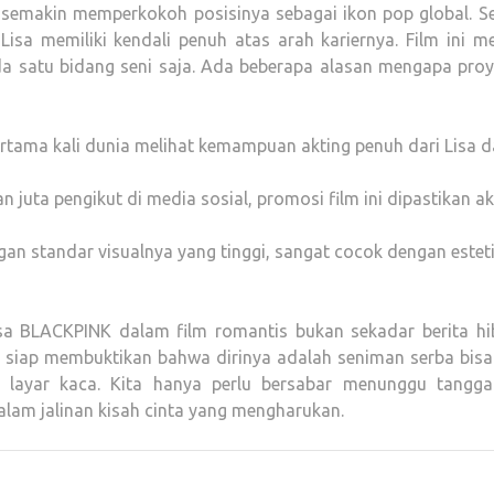
x semakin memperkokoh posisinya sebagai ikon pop global. Se
 Lisa memiliki kendali penuh atas arah kariernya. Film ini m
da satu bidang seni saja. Ada beberapa alasan mengapa proye
rtama kali dunia melihat kemampuan akting penuh dari Lisa 
 juta pengikut di media sosial, promosi film ini dipastikan a
gan standar visualnya yang tinggi, sangat cocok dengan estet
sa BLACKPINK dalam film romantis bukan sekadar berita hi
sa siap membuktikan bahwa dirinya adalah seniman serba bisa
yar kaca. Kita hanya perlu bersabar menunggu tanggal 
alam jalinan kisah cinta yang mengharukan.