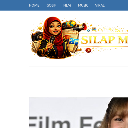
Lompat
HOME
GOSIP
FILM
MUSIC
VIRAL
ke
konten
(Tekan
Enter)