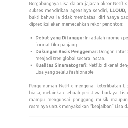
Bergabungnya Lisa dalam jajaran aktor Netfli
sukses mendirikan agensinya sendiri,
LLOUD
,
bukti bahwa ia tidak membatasi diri hanya pa
diprediksi akan memecahkan rekor penonton:
Debut yang Ditunggu:
Ini adalah momen pe
format film panjang.
Dukungan Basis Penggemar:
Dengan ratusan
menjadi tren global secara instan.
Kualitas Sinematografi:
Netflix dikenal den
Lisa yang selalu fashionable.
Pengumuman Netflix mengenai keterlibatan Li
biasa, melainkan sebuah peristiwa budaya. Li
mampu menguasai panggung musik maupun la
resminya untuk menyaksikan “keajaiban” Lisa d