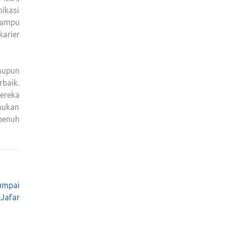
ikasi
mampu
karier
aupun
baik.
ereka
mukan
penuh
Jumpai
 Jafar