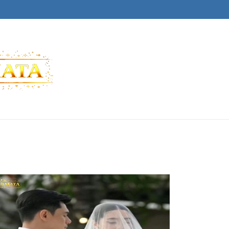
SILAP MATA
Berita Artis Gosip Terkini