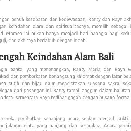
dengan penuh kesabaran dan kedewasaan, Ranty dan Rayn akh
an keindahan alam dan spiritualitasnya, memilih sebagai l
ti. Momen ini bukan hanya menjadi hari bahagia bagi kedu
guji, dan akhirnya berlabuh dengan indah.
Tengah Keindahan Alam Bali
ngin pantai yang menenangkan, Ranty Maria dan Rayn W
 akad dan pemberkatan berlangsung khidmat dengan latar bel
sa putih dan hijau daun menciptakan suasana sakral seka
egan dari pasangan ini. Ranty tampil anggun dalam balutan
odern, sementara Rayn terlihat gagah dengan busana formal
mereka perlihatkan sepanjang acara seakan menjadi bukti 
erjalanan cinta yang panjang dan bermakna. Acara perni