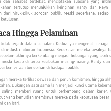
nti dan sahabat terdekat, menciptakan suasana yang inti
ikahan tertutup menunjukkan keinginan Ranty dan Rayn 
 dari hiruk-pikuk sorotan publik. Meski sederhana, setiap d
 ketulusan.
Kaca Hingga Pelaminan
a tidak terjadi dalam semalam. Keduanya mengenal sebagai 
i industri hiburan Indonesia. Kedekatan mereka awalnya ter
 sebelum akhirnya berkembang menjadi hubungan yang lebih se
 meski kerap di terpa kesibukan masing-masing. Ranty dan
ar kemesraan berlebihan di hadapan publik.
ngan mereka terlihat dewasa dan penuh komitmen, hingga akh
ahan. Dukungan satu sama lain menjadi kunci utama keberha
saling memberi ruang untuk berkembang dalam karier, 
tersebut yang kemudian membawa mereka pada keputusan besar 
 dan istri.