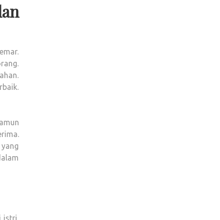
dan
emar.
rang.
ahan.
baik.
namun
rima.
 yang
dalam
istri,