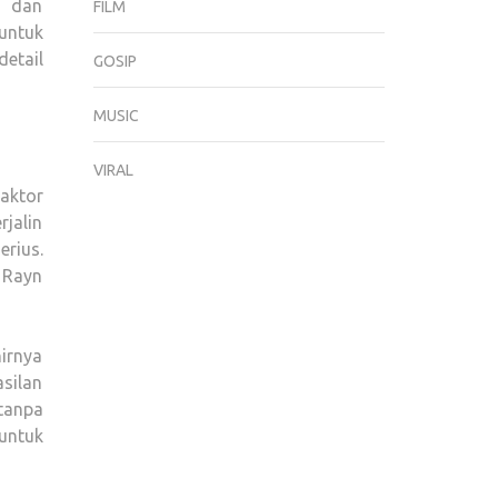
m dan
FILM
untuk
etail
GOSIP
MUSIC
VIRAL
aktor
jalin
rius.
 Rayn
irnya
silan
tanpa
untuk